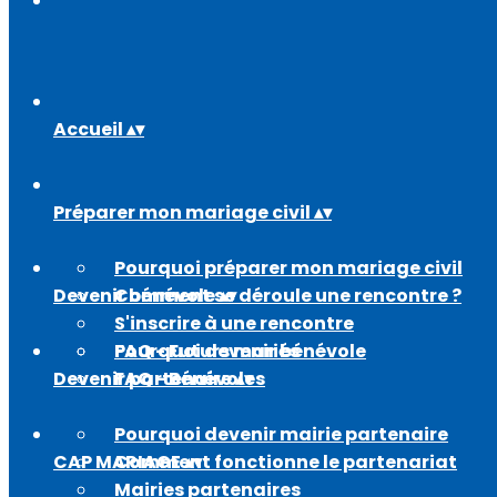
Accueil
▴
▾
Préparer mon mariage civil
▴
▾
Pourquoi préparer mon mariage civil
Devenir bénévole
Comment se déroule une rencontre ?
▴
▾
S'inscrire à une rencontre
FAQ - Futurs mariés
Pourquoi devenir bénévole
Devenir partenaire
FAQ - Bénévoles
▴
▾
Pourquoi devenir mairie partenaire
CAP MARIAGE
Comment fonctionne le partenariat
▴
▾
Mairies partenaires